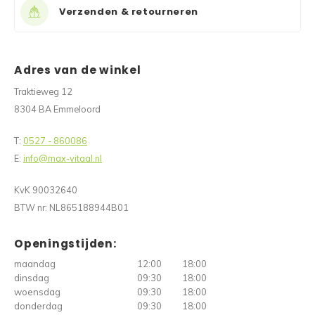
Reparatie & Onderdelen
Doorbloeding
Douche & Toilet
Boodsc
Slings
Overi
Verzenden & retourneren
Warmte & Comfort
Diversen
Liesb
Adres van de winkel
Voet 
Traktieweg 12
8304 BA Emmeloord
Overi
T:
0527 - 860086
E:
info@max-vitaal.nl
KvK 90032640
BTW nr: NL865188944B01
Openingstijden:
maandag
12:00
18:00
dinsdag
09:30
18:00
woensdag
09:30
18:00
donderdag
09:30
18:00