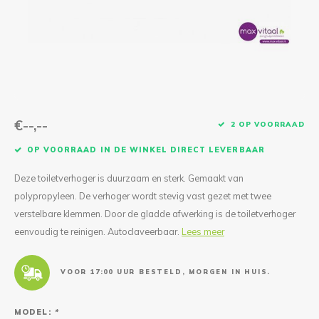
Reparatie & Onderdelen
Doorbloeding
Douche & Toilet
Boodsc
Slings
Overi
Warmte & Comfort
Diversen
Liesb
Voet 
Overi
€--,--
2 OP VOORRAAD
OP VOORRAAD IN DE WINKEL DIRECT LEVERBAAR
Deze toiletverhoger is duurzaam en sterk. Gemaakt van
polypropyleen. De verhoger wordt stevig vast gezet met twee
verstelbare klemmen. Door de gladde afwerking is de toiletverhoger
eenvoudig te reinigen. Autoclaveerbaar.
Lees meer
VOOR 17:00 UUR BESTELD, MORGEN IN HUIS.
MODEL:
*