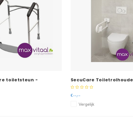
e toiletsteun -
SecuCare Toiletrolhoud
Wit
€--,--
Vergelijk