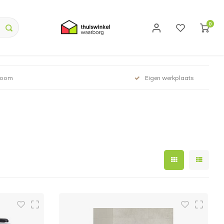
0
room
Eigen werkplaats