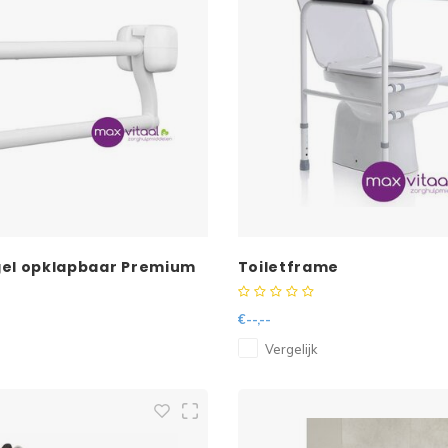
gel opklapbaar Premium
Toiletframe
 Secucare
€--,--
Vergelijk