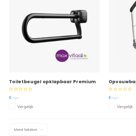
Toiletbeugel opklapbaar Premium
Opvouwbar
Zwart, 70cm SecuCare
€--,--
€--,--
Vergelijk
Vergelijk
Meest bekeken