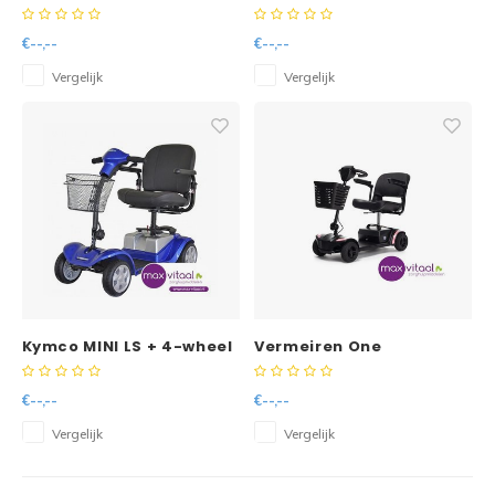
scootmobiel 4wheel
€--,--
€--,--
Vergelijk
Vergelijk
Kymco MINI LS + 4-wheel
Vermeiren One
scootmobiel
standaard
opvouwbaar
€--,--
€--,--
Vergelijk
Vergelijk