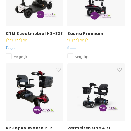
CTM Scootmobiel HS-328
Sedna Premium
uitneembaar / geveerd /
opvouwbare
Lithium batt.
Scootmobiel
€--,--
€--,--
Vergelijk
Vergelijk
RPJ opvouwbare R-2
Vermeiren One Air+