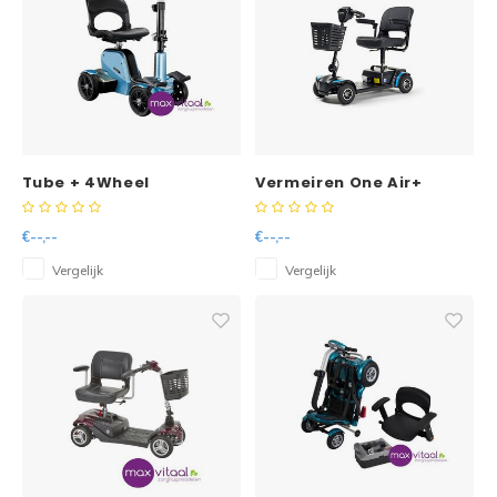
Tube + 4Wheel
Vermeiren One Air+
opvouwbare
Spring 20Ah lithium
scootmobiel
demontabele
€--,--
€--,--
scootmobiel
Vergelijk
Vergelijk