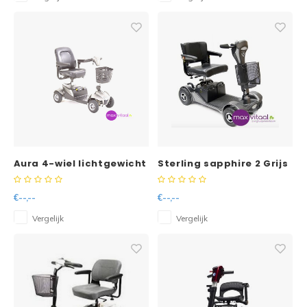
Aura 4-wiel lichtgewicht
Sterling sapphire 2 Grijs
scootmobiel
4 wiel opvouwbare
demontabel
scootmobiel
€--,--
€--,--
Vergelijk
Vergelijk