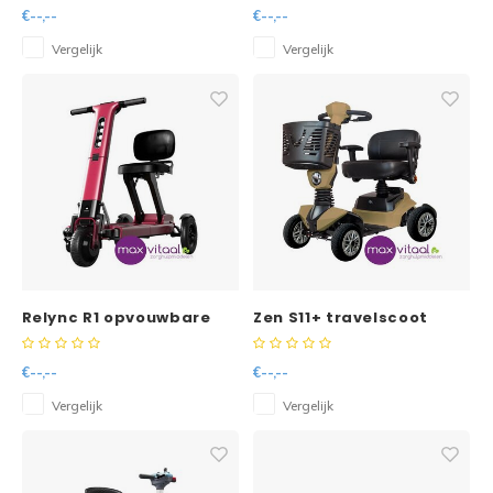
€--,--
€--,--
Vergelijk
Vergelijk
Relync R1 opvouwbare
Zen S11+ travelscoot
scootmobiel
335Wh opvouwbaar
Lithium
€--,--
€--,--
Vergelijk
Vergelijk