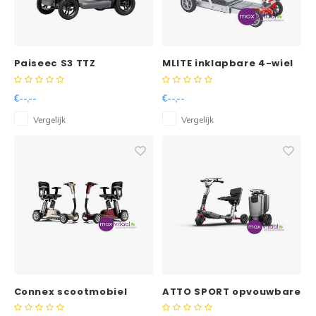
Doorbloeding
Douche & Toilet
Boodsc
Slings
Overi
Reparatie & Onderdelen
Warmte & Comfort
Diversen
Liesb
Paiseec S3 TTZ
MLITE inklapbare 4-wiel
scootmobiel
scootmobiel
Voet 
lichtgewicht
€--,--
€--,--
opvouwbaar
Overi
Vergelijk
Vergelijk
Connex scootmobiel
ATTO SPORT opvouwbare
opvouwbaar
Scootmobiel