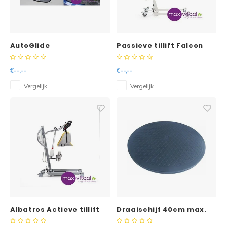
Reparatie & Onderdelen
Doorbloeding
Douche & Toilet
Boodsc
Slings
Overi
Warmte & Comfort
Diversen
Liesb
AutoGlide
Passieve tillift Falcon
Voet 
€--,--
€--,--
Overi
Vergelijk
Vergelijk
Albatros Actieve tillift
Draaischijf 40cm max.
125kg