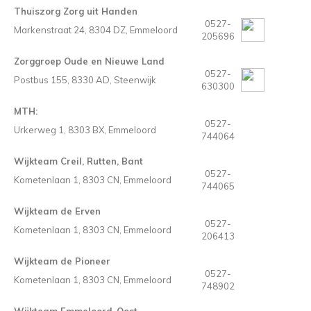
Reparatie & Onderdelen
Doorbloeding
Douche & Toilet
Boodsc
Slings
Overi
Thuiszorg Zorg uit Handen
0527-
Markenstraat 24, 8304 DZ, Emmeloord
205696
Warmte & Comfort
Diversen
Liesb
Zorggroep Oude en Nieuwe Land
0527-
Voet 
Postbus 155, 8330 AD, Steenwijk
630300
MTH:
Overi
0527-
Urkerweg 1, 8303 BX, Emmeloord
744064
Wijkteam Creil, Rutten, Bant
0527-
Kometenlaan 1, 8303 CN, Emmeloord
744065
Wijkteam de Erven
0527-
Kometenlaan 1, 8303 CN, Emmeloord
206413
Wijkteam de Pioneer
0527-
Kometenlaan 1, 8303 CN, Emmeloord
748902