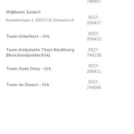
748907
Wijkteam Zuidert
0527-
Kometenlaan 1, 8303 CN, Emmeloord
206417
0527-
Team Urkerhart - Urk
206412
Team Ambulante Thuis Nachtzorg
0527-
(Noordoostpolder/Urk)
744138
0527-
Team Oude Dorp - Urk
206411
0527-
Team de Staart - Urk
744066