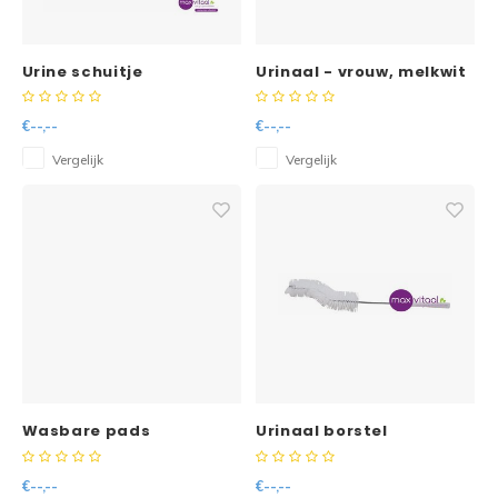
Urine schuitje
Urinaal - vrouw, melkwit
€--,--
€--,--
Vergelijk
Vergelijk
Wasbare pads
Urinaal borstel
(incomplete verpakking,
2 stuks)
€--,--
€--,--