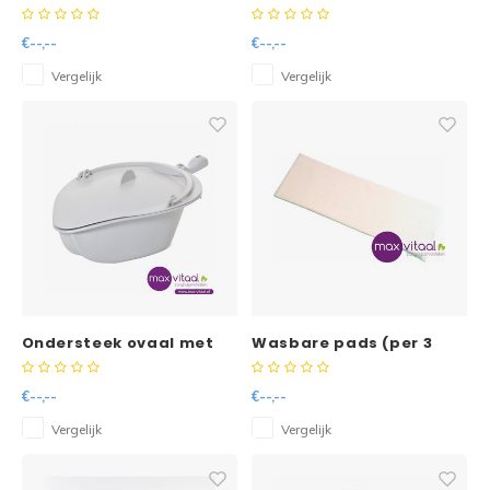
incontinentielaken
Frottee
€--,--
€--,--
Vergelijk
Vergelijk
Ondersteek ovaal met
Wasbare pads (per 3
deksel t.b.v. Clean
stuks)
douche/toiletstoel, grijs
€--,--
€--,--
Vergelijk
Vergelijk