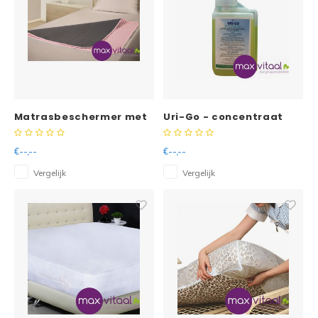
Matrasbeschermer met
Uri-Go - concentraat
instopstroken -
90x90cm, absorptie
€--,--
€--,--
max. 3 ltr
Vergelijk
Vergelijk