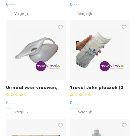
Incontinentie bed
€--,--
€--,--
onderleggers - Wegwerp
onderleggers
Vergelijk
Vergelijk
Urinaal voor vrouwen,
Travel John plaszak (3
melkwit
stuks)
€--,--
€--,--
Vergelijk
Vergelijk