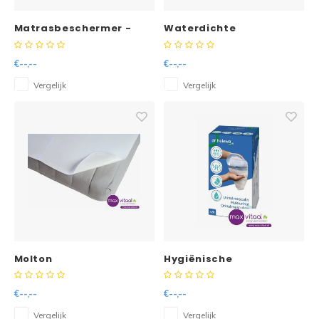
Matrasbeschermer -
Waterdichte
bescherming -
€--,--
€--,--
Vergelijk
Vergelijk
Molton
Hygiënische
incontinentielaken -
opvangzakken - urine
(20st)
€--,--
€--,--
Vergelijk
Vergelijk