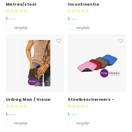
Matras/stoel
Incontinentie
beschermer wegwerp
onderkleding (per stuk)
60x60 SAP 3
€--,--
€--,--
Vergelijk
Vergelijk
Uribag Man / Vrouw
Stoelbeschermers -
€--,--
€--,--
Vergelijk
Vergelijk