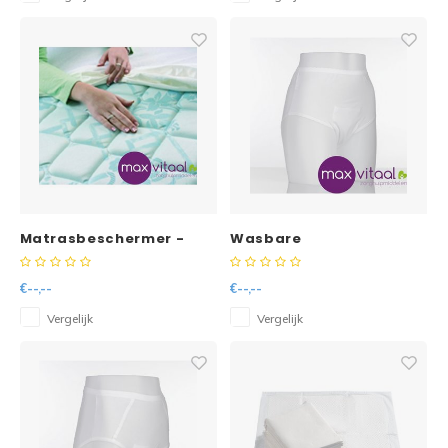
Matrasbeschermer -
Wasbare
beschermbroekjes met
inlegstuk dames -
€--,--
€--,--
Vergelijk
Vergelijk