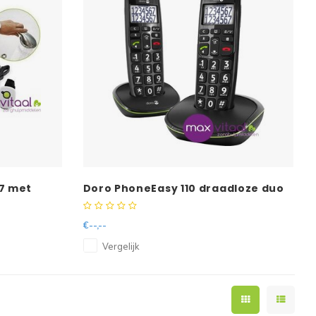
7 met
Doro PhoneEasy 110 draadloze duo
telefoonset met sprekende
cijfertoetsen -
€--,--
Vergelijk