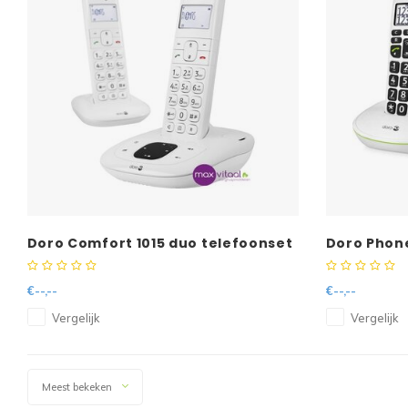
Doro Comfort 1015 duo telefoonset
Doro Phone
met antw.app.
€--,--
€--,--
Vergelijk
Vergelijk
Meest bekeken