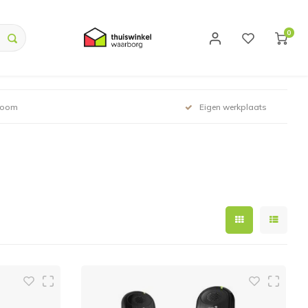
0
room
Eigen werkplaats