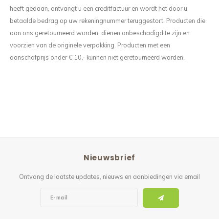
Reparatie & Onderdelen
Doorbloeding
Douche & Toilet
Boodsc
Slings
Overi
heeft gedaan, ontvangt u een creditfactuur en wordt het door u
betaalde bedrag op uw rekeningnummer teruggestort. Producten die
Warmte & Comfort
Diversen
Liesb
aan ons geretourneerd worden, dienen onbeschadigd te zijn en
voorzien van de originele verpakking. Producten met een
Voet 
aanschafprijs onder € 10,- kunnen niet geretourneerd worden.
Overi
Nieuwsbrief
Ontvang de laatste updates, nieuws en aanbiedingen via email