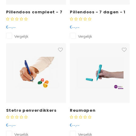
Pillendoos compleet - 7
Pillendoos - 7 dagen - 1
dagen - 4 vakken per
vak per dag -
dag
€--,--
€--,--
Vergelijk
Vergelijk
Stetro penverdikkers
Reumapen
gevormd
€--,--
€--,--
Vergelijk
Vergelijk