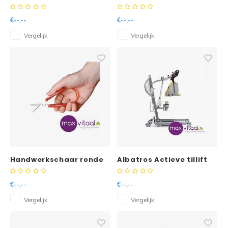
vakken per dag
ergonomische greep
€--,--
€--,--
Vergelijk
Vergelijk
Handwerkschaar ronde
Albatros Actieve tillift
punt
€--,--
€--,--
Vergelijk
Vergelijk