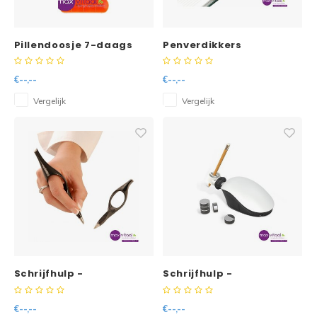
Pillendoosje 7-daags
Penverdikkers
Gekleurd
standaard blauw (3
stuks)
€--,--
€--,--
Vergelijk
Vergelijk
Schrijfhulp -
Schrijfhulp -
€--,--
€--,--