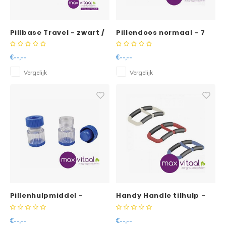
Pillbase Travel - zwart /
Pillendoos normaal - 7
blauw
dagen - 1 vak per dag
€--,--
€--,--
Vergelijk
Vergelijk
Pillenhulpmiddel -
Handy Handle tilhulp -
pillenvergruizer met
opbergbox
€--,--
€--,--