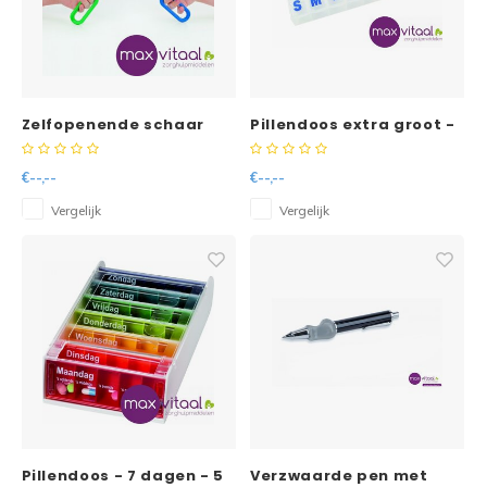
Zelfopenende schaar
Pillendoos extra groot -
met 1 groot oog en 1 klein
7 dagen - 1 vak per dag
oog -
€--,--
€--,--
Vergelijk
Vergelijk
Pillendoos - 7 dagen - 5
Verzwaarde pen met