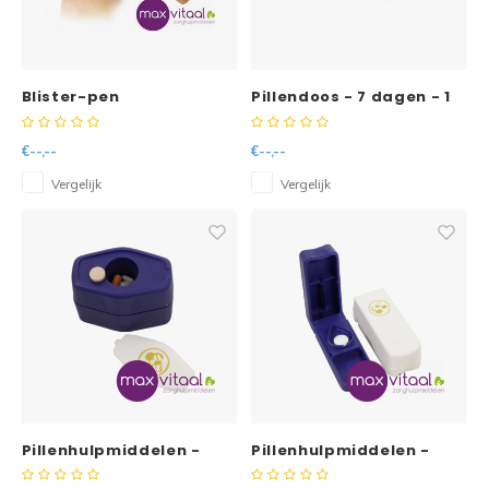
Blister-pen
Pillendoos - 7 dagen - 1
vak per dag
€--,--
€--,--
Vergelijk
Vergelijk
Pillenhulpmiddelen -
Pillenhulpmiddelen -
pillenvergruizer
pillensplijter met