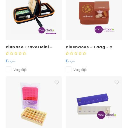
Pillbase Travel Mini -
Pillendoos - 1 dag - 2
zwart / oranje
vakken per dag - rood -
NL
€--,--
€--,--
Vergelijk
Vergelijk