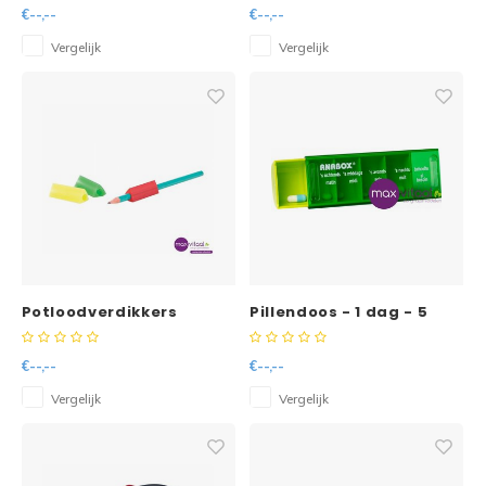
opbergvakje -
€--,--
€--,--
Vergelijk
Vergelijk
Potloodverdikkers
Pillendoos - 1 dag - 5
driehoek (3 stuks)
vakken per dag
€--,--
€--,--
Vergelijk
Vergelijk