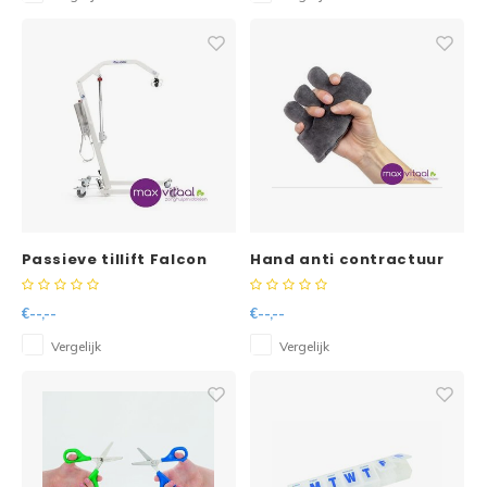
Passieve tillift Falcon
Hand anti contractuur
therapie Care voor
vingers (13x8,5 cm)
€--,--
€--,--
Vergelijk
Vergelijk