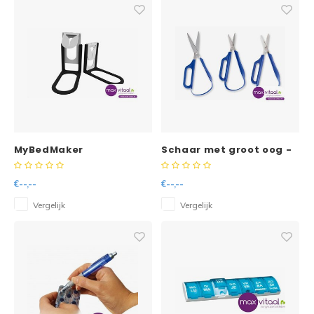
MyBedMaker
Schaar met groot oog -
opmaakhulp
rond 45 mm linkshandig
€--,--
€--,--
Vergelijk
Vergelijk