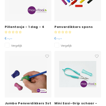
Pillentasje - 1 dag - 4
Penverdikkers spons
vakken per dag
€--,--
€--,--
Vergelijk
Vergelijk
Jumbo Penverdikkers 3st
Mini Easi-Grip schaar -