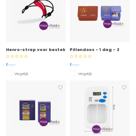
Henro-strap voor bestek
Pillendoos - 1 dag - 2
of schrijfgerei
vakken - blauw - NL
€--,--
€--,--
Vergelijk
Vergelijk