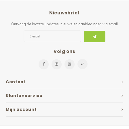
Reparatie & Onderdelen
Doorbloeding
Douche & Toilet
Boodsc
Slings
Overi
Nieuwsbrief
Warmte & Comfort
Diversen
Liesb
Ontvang de laatste updates, nieuws en aanbiedingen via email
Voet 
Overi
Volg ons
Contact
Klantenservice
Mijn account