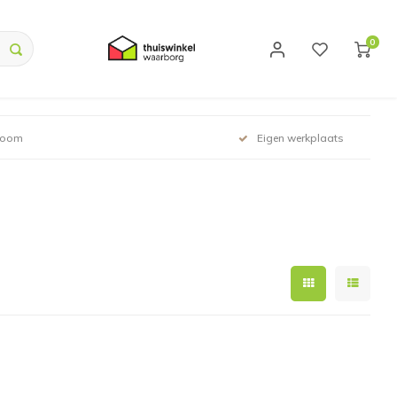
0
room
Eigen werkplaats