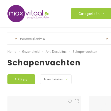
Categorieën
Persoonlijk advies
Home
Gezondheid
Anti Decubitus
Schapenvachten
Schapenvachten
Filters
Meest bekeken