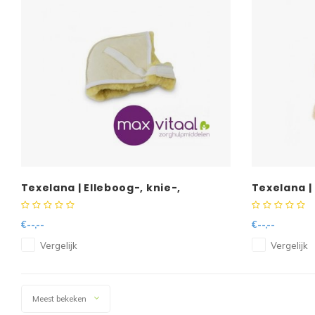
Texelana | Elleboog-, knie-,
Texelana |
hielbeschermer schapenvacht
schapenva
€--,--
€--,--
Vergelijk
Vergelijk
Meest bekeken