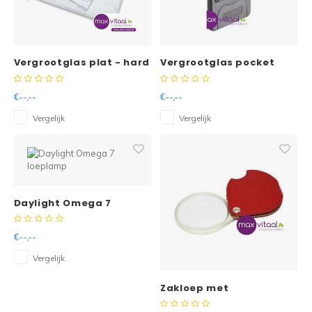
Reparatie & Onderdelen
Doorbloeding
Douche & Toilet
Boodsc
Slings
Overi
Warmte & Comfort
Diversen
Liesb
Vergrootglas plat - hard
Vergrootglas pocket
28x21,5cm - vergroot 2x
met licht 11x6cm
Voet 
€--,--
€--,--
Overi
Vergelijk
Vergelijk
Daylight Omega 7
loeplamp
€--,--
Vergelijk
Zakloep met
vergrotingsfactor 3,5