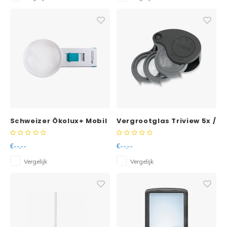
Schweizer Ökolux+ Mobil
Vergrootglas Triview 5x /
134122 12D handlichtloep
10x / 15x
dia 70mm
€--,--
€--,--
Vergelijk
Vergelijk