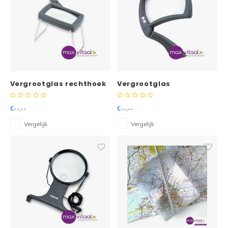
Vergrootglas rechthoek
Vergrootglas
12,5x24cm
opvouwbaar met
ledverlichting
€--,--
€--,--
Vergelijk
Vergelijk