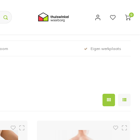
0
room
Eigen werkplaats