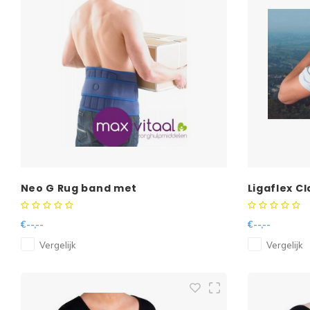
Neo G Rug band met
Ligaflex Cl
baleinversteviging
€--,--
€--,--
Vergelijk
Vergelijk