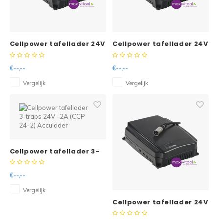
Doorbloeding
Douche & Toilet
Boodsc
Slings
Overi
Reparatie & Onderdelen
Warmte & Comfort
Diversen
Liesb
Cellpower tafellader 24V
Cellpower tafellader 24V
- 10A (CCP 24-10)
- 12A (CCP 24-12)
Voet 
Acculader
Acculader
€--,--
€--,--
Overi
Vergelijk
Vergelijk
Cellpower tafellader 3-
traps 24V -2A (CCP 24-2)
Acculader
€--,--
Vergelijk
Cellpower tafellader 24V
- 8A (CCP 24-8)