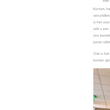
kan 
Kortom, he
verschille
is het voo
wilt u een
ons bestel
juiste rolla
Ook is het 
kosten zij