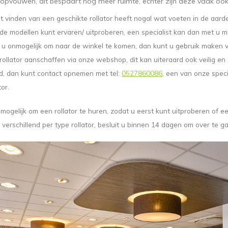
opvouwen, dit bespaart nog meer ruimte, echter zijn deze vaak ook
t vinden van een geschikte rollator heeft nogal wat voeten in de aar
nde modellen kunt ervaren/ uitproberen, een specialist kan dan met u mee
r u onmogelijk om naar de winkel te komen, dan kunt u gebruik maken v
 rollator aanschaffen via onze webshop, dit kan uiteraard ook veilig en 
d, dan kunt contact opnemen met tel:
0527860086
, een van onze speci
tor.
mogelijk om een rollator te huren, zodat u eerst kunt uitproberen of een 
n verschillend per type rollator, besluit u binnen 14 dagen om over te