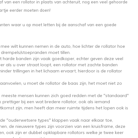
f van een rollator in plaats van achteruit, nog een veel gehoorde
jaartje eerder moeten doen!
 punten waar u op moet letten bij de aanschaf van een goede
lf mee wilt kunnen nemen in de auto, hoe lichter de rollator hoe
er drempels/stoepranden moet tillen.
et harde banden zijn vaak goedkoper, echter geven deze veel
r als u over straat loopt, een rollator met zachte banden
der trillingen in het lichaam ervaart, hierdoor is de rollator
g aanvoelen, u moet de rollator de baas zijn, het moet niet zo
es, de meeste mensen kunnen zich goed redden met de "standaard"
 prettiger bij een wat bredere rollator, ook als iemand
tkomst zijn, men heeft dan meer ruimte tijdens het lopen ook is
, de "ouderwetsere types" klappen vaak naar elkaar toe,
emen, de nieuwere types zijn voorzien van een kruisframe, deze
 ook zijn er dubbel opklapbare rollators welke je twee keer