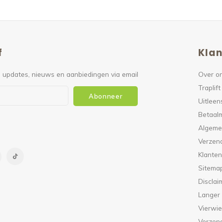
f
Klan
 updates, nieuws en aanbiedingen via email
Over o
Traplift
Abonneer
Uitleen
Betaal
Algeme
Verzen
Klanten
Sitema
Disclai
Langer
Vierwie
Verzen