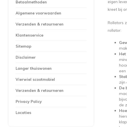
eigen leve
Betaalmethoden
kreet bij 
Algemene voorwaarden
Rollators 
Verzenden & retourneren
rollator:
Klantenservice
Gew
Sitemap
makk
Het
Disclaimer
mind
hoor
Langer thuiswonen
een 
Stab
Vierwiel scootmobiel
zijn
De 
Verzenden & retourneren
maat
bijv
Privacy Policy
de z
Hoe 
Locaties
hier
klap