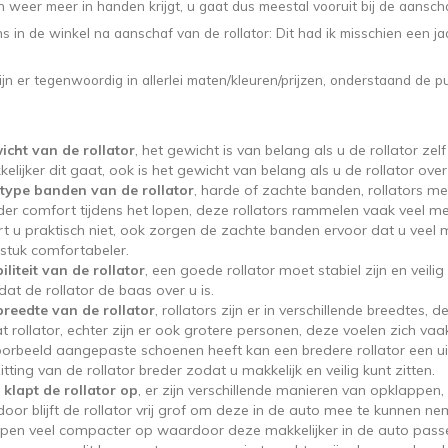
n weer meer in handen krijgt, u gaat dus meestal vooruit bij de aanscha
ons in de winkel na aanschaf van de rollator: Dit had ik misschien een 
zijn er tegenwoordig in allerlei maten/kleuren/prijzen, onderstaand de
icht van de rollator
, het gewicht is van belang als u de rollator ze
elijker dit gaat, ook is het gewicht van belang als u de rollator ov
 type banden van de rollator
, harde of zachte banden, rollators m
er comfort tijdens het lopen, deze rollators rammelen vaak veel mee
t u praktisch niet, ook zorgen de zachte banden ervoor dat u veel min
stuk comfortabeler.
iliteit van de rollator
, een goede rollator moet stabiel zijn en veili
 dat de rollator de baas over u is.
breedte van de rollator
, rollators zijn er in verschillende breedt
 rollator, echter zijn er ook grotere personen, deze voelen zich vaak
oorbeeld aangepaste schoenen heeft kan een bredere rollator een ui
itting van de rollator breder zodat u makkelijk en veilig kunt zitten.
klapt de rollator op
, er zijn verschillende manieren van opklappen
door blijft de rollator vrij grof om deze in de auto mee te kunnen n
pen veel compacter op waardoor deze makkelijker in de auto passen,