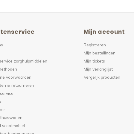
tenservice
Mijn account
ns
Registreren
Mijn bestellingen
service zorghulpmiddelen
Mijn tickets
methoden
Mijn verlanglijst
ne voorwaarden
Vergelijk producten
den & retourneren
service
p
mer
 thuiswonen
l scootmobiel
den & retourneren