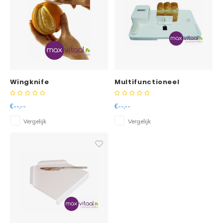
Wingknife
Multifunctioneel
sinaasappelschiller
keukenwerkblad
€--,--
€--,--
Vergelijk
Vergelijk