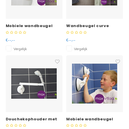
Reparatie & Onderdelen
Doorbloeding
Douche & Toilet
Boodsc
Slings
Overi
Warmte & Comfort
Diversen
Liesb
Mobiele wandbeugel
Wandbeugel curve
met zuignappen -
zwart 32cm SecuCare
Voet 
€--,--
€--,--
Overi
Vergelijk
Vergelijk
Douchekophouder met
Mobiele wandbeugel
zwenkarm
kindergreep