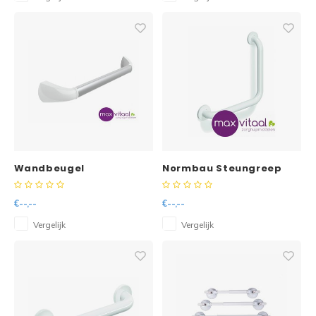
Wandbeugel
Normbau Steungreep
zilverkleurig met
gehoekt 90°
afdekkappen in mat wit
€--,--
€--,--
Vergelijk
Vergelijk