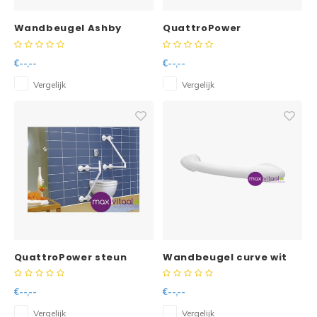
Wandbeugel Ashby
QuattroPower
gehoekt 33 cm
badbeugel
€--,--
€--,--
Vergelijk
Vergelijk
QuattroPower steun
Wandbeugel curve wit
voor kinderen -
32cm SecuCare
€--,--
€--,--
Vergelijk
Vergelijk