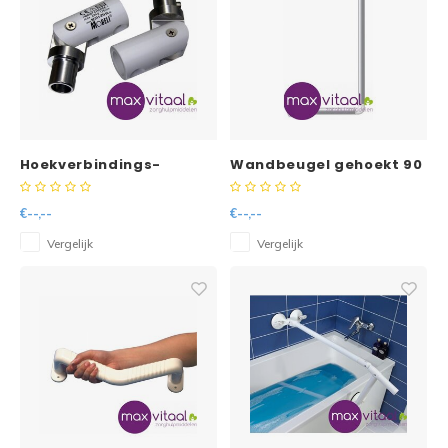
Hoekverbindings-
Wandbeugel gehoekt 90
scharnierset voor
graden Secucare
QuattroPlus
€--,--
€--,--
Vergelijk
Vergelijk