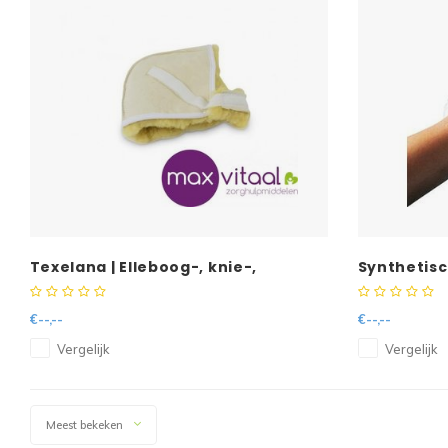
Texelana | Elleboog-, knie-,
Synthetis
hielbeschermer schapenvacht
paar
€--,--
€--,--
Vergelijk
Vergelijk
Meest bekeken