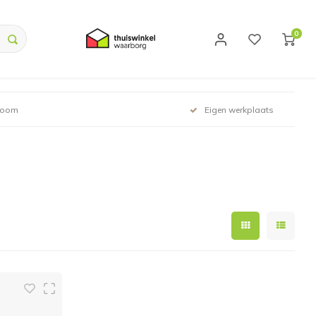
0
room
Eigen werkplaats