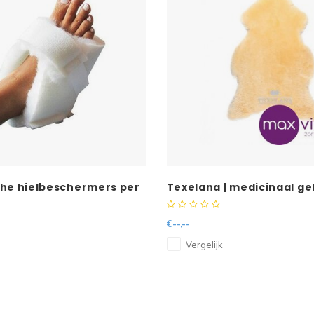
che hielbeschermers per
Texelana | medicinaal ge
schapenvacht
€--,--
Vergelijk