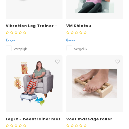
Reparatie & Onderdelen
Douche & Toilet
Boodsc
Slings
Overi
Doorbloeding
Diversen
Liesb
Vibration Leg Trainer -
VM Shiatsu
Warmte & Comfort
multifunctionele
massagekussen
Voet 
trilplaat
€--,--
€--,--
Overi
Vergelijk
Vergelijk
LegEx - beentrainer met
Voet massage roller
remote en oplader
hout