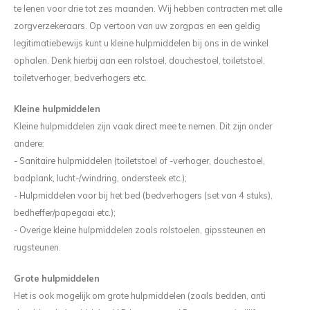
te lenen voor drie tot zes maanden. Wij hebben contracten met alle
Reparatie & Onderdelen
Doorbloeding
Douche & Toilet
Boodsc
Slings
Overi
zorgverzekeraars. Op vertoon van uw zorgpas en een geldig
Warmte & Comfort
Diversen
legitimatiebewijs kunt u kleine hulpmiddelen bij ons in de winkel
Liesb
ophalen. Denk hierbij aan een rolstoel, douchestoel, toiletstoel,
Voet 
toiletverhoger, bedverhogers etc.
Kleine hulpmiddelen
Overi
Kleine hulpmiddelen zijn vaak direct mee te nemen. Dit zijn onder
andere:
- Sanitaire hulpmiddelen (toiletstoel of -verhoger, douchestoel,
badplank, lucht-/windring, ondersteek etc.);
- Hulpmiddelen voor bij het bed (bedverhogers (set van 4 stuks),
bedheffer/papegaai etc.);
- Overige kleine hulpmiddelen zoals rolstoelen, gipssteunen en
rugsteunen.
Grote hulpmiddelen
Het is ook mogelijk om grote hulpmiddelen (zoals bedden, anti