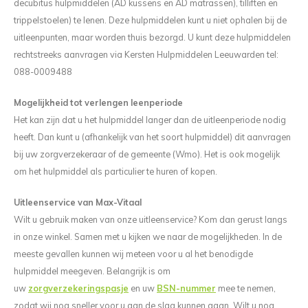
decubitus hulpmiddelen (AD kussens en AD matrassen), tilliften en
trippelstoelen) te lenen. Deze hulpmiddelen kunt u niet ophalen bij de
uitleenpunten, maar worden thuis bezorgd. U kunt deze hulpmiddelen
rechtstreeks aanvragen via Kersten Hulpmiddelen Leeuwarden tel:
088-0009488
Mogelijkheid tot verlengen leenperiode
Het kan zijn dat u het hulpmiddel langer dan de uitleenperiode nodig
heeft. Dan kunt u (afhankelijk van het soort hulpmiddel) dit aanvragen
bij uw zorgverzekeraar of de gemeente (Wmo). Het is ook mogelijk
om het hulpmiddel als particulier te huren of kopen.
Uitleenservice van Max-Vitaal
Wilt u gebruik maken van onze uitleenservice? Kom dan gerust langs
in onze winkel. Samen met u kijken we naar de mogelijkheden. In de
meeste gevallen kunnen wij meteen voor u al het benodigde
hulpmiddel meegeven. Belangrijk is om
uw
zorgverzekeringspasje
en uw
BSN-nummer
mee te nemen,
zodat wij nog sneller voor u aan de slag kunnen gaan. Wilt u nog