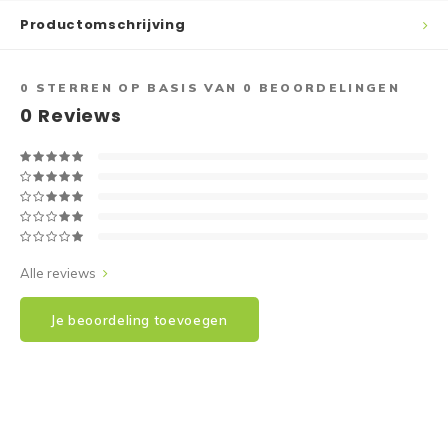
Reparatie & Onderdelen
Doorbloeding
Douche & Toilet
Boodsc
Slings
Overi
Productomschrijving
Warmte & Comfort
Diversen
Liesb
0
STERREN OP BASIS VAN
0
BEOORDELINGEN
0
Reviews
Voet 
Overi
Alle reviews
Je beoordeling toevoegen