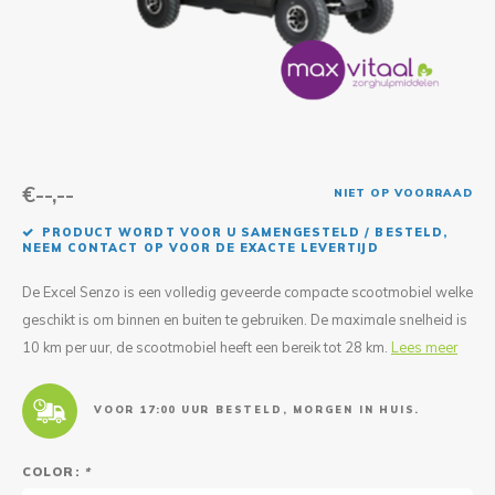
Reparatie & Onderdelen
Doorbloeding
Douche & Toilet
Boodsc
Slings
Overi
Warmte & Comfort
Diversen
Liesb
Voet 
Overi
€--,--
NIET OP VOORRAAD
PRODUCT WORDT VOOR U SAMENGESTELD / BESTELD,
NEEM CONTACT OP VOOR DE EXACTE LEVERTIJD
De Excel Senzo is een volledig geveerde compacte scootmobiel welke
geschikt is om binnen en buiten te gebruiken. De maximale snelheid is
10 km per uur, de scootmobiel heeft een bereik tot 28 km.
Lees meer
VOOR 17:00 UUR BESTELD, MORGEN IN HUIS.
COLOR:
*