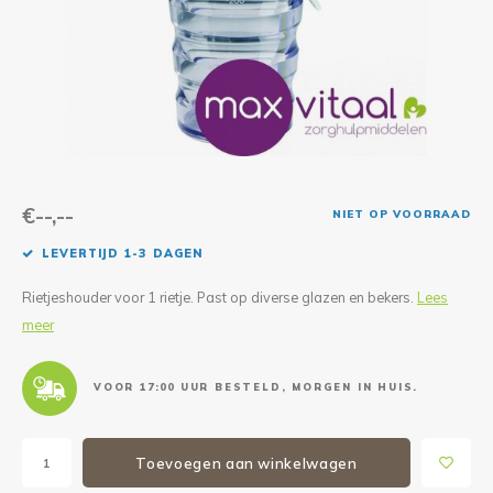
Reparatie & Onderdelen
Doorbloeding
Douche & Toilet
Boodsc
Slings
Overi
Warmte & Comfort
Diversen
Liesb
Voet 
Overi
€--,--
NIET OP VOORRAAD
LEVERTIJD 1-3 DAGEN
Rietjeshouder voor 1 rietje. Past op diverse glazen en bekers.
Lees
meer
VOOR 17:00 UUR BESTELD, MORGEN IN HUIS.
Toevoegen aan winkelwagen