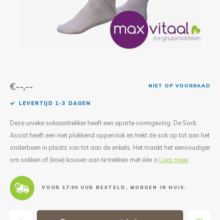
Reparatie & Onderdelen
Doorbloeding
Douche & Toilet
Boodsc
Slings
Overi
Warmte & Comfort
Diversen
Liesb
Voet 
Overi
€--,--
NIET OP VOORRAAD
LEVERTIJD 1-3 DAGEN
Deze unieke sokaantrekker heeft een aparte vormgeving. De Sock
Assist heeft een niet plakkend oppervlak en trekt de sok op tot aan het
onderbeen in plaats van tot aan de enkels. Het maakt het eenvoudiger
om sokken of (knie) kousen aan te trekken met één o
Lees meer
VOOR 17:00 UUR BESTELD, MORGEN IN HUIS.