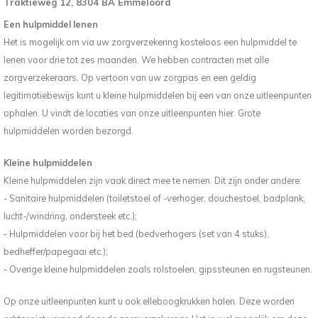
Traktieweg 12,
8304 BA Emmeloord
Reparatie & Onderdelen
Doorbloeding
Douche & Toilet
Boodsc
Slings
Overi
Een hulpmiddel lenen
Het is mogelijk om via uw zorgverzekering kosteloos een hulpmiddel te
Warmte & Comfort
Diversen
Liesb
lenen voor drie tot zes maanden. We hebben contracten met alle
zorgverzekeraars. Op vertoon van uw zorgpas en een geldig
Voet 
legitimatiebewijs kunt u kleine hulpmiddelen bij een van onze uitleenpunten
ophalen. U vindt de locaties van onze uitleenpunten hier. Grote
Overi
hulpmiddelen worden bezorgd.
Kleine hulpmiddelen
Kleine hulpmiddelen zijn vaak direct mee te nemen. Dit zijn onder andere:
- Sanitaire hulpmiddelen (toiletstoel of -verhoger, douchestoel, badplank,
lucht-/windring, ondersteek etc.);
- Hulpmiddelen voor bij het bed (bedverhogers (set van 4 stuks),
bedheffer/papegaai etc.);
- Overige kleine hulpmiddelen zoals rolstoelen, gipssteunen en rugsteunen.
Op onze uitleenpunten kunt u ook elleboogkrukken halen. Deze worden