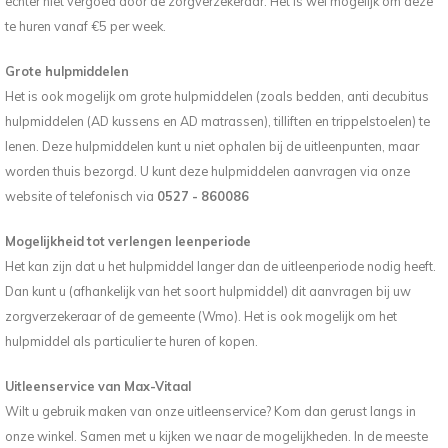
echter niet vergoed door de zorgverzekeraar. Het is wel mogelijk om deze
te huren vanaf €5 per week.
Grote hulpmiddelen
Het is ook mogelijk om grote hulpmiddelen (zoals bedden, anti decubitus
hulpmiddelen (AD kussens en AD matrassen), tilliften en trippelstoelen) te
lenen. Deze hulpmiddelen kunt u niet ophalen bij de uitleenpunten, maar
worden thuis bezorgd. U kunt deze hulpmiddelen aanvragen via onze
website of telefonisch via
0527 - 860086
Mogelijkheid tot verlengen leenperiode
Het kan zijn dat u het hulpmiddel langer dan de uitleenperiode nodig heeft.
Dan kunt u (afhankelijk van het soort hulpmiddel) dit aanvragen bij uw
zorgverzekeraar of de gemeente (Wmo). Het is ook mogelijk om het
hulpmiddel als particulier te huren of kopen.
Uitleenservice van Max-Vitaal
Wilt u gebruik maken van onze uitleenservice? Kom dan gerust langs in
onze winkel. Samen met u kijken we naar de mogelijkheden. In de meeste