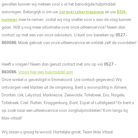
gevallen kunnen wij meteen voor u al het benodigde hulpmiddel
aanvragen. Belangrijk is om uw
zorgverzekeringspasje
en uw
BSN-
nummer
mee te nemen, zodat wij nog sneller voor u aan de slag kunnen
gaan. Wilt u nog meer informatie over onze uitleenservice? Neem dan
contact op met een van onze adviseurs. U kunt ons bereiken op
0527-
860086
. Maak gebruik van onze uitleenservice en ontdek zelf de voordelen!
Heeft u vragen? Neem dan gerust contact met ons op via
0527 -
860086
.
Vraag hier een hulpmiddel aan
Onze winkel is gevestigd in Emmeloord. (zie contact gegevens) Wij
ontvangen veel klanten uit de omgeving. Bent u woonachtig in Almere,
Dronten, Urk, Lelystad, Marknesse, Zeewolde, Tollebeek, Ens, Nagele,
Tollebeek, Creil, Rutten, Kraggenburg, Bant, Espel of Luttelgeest? En bent u
op zoek naar een uitleenservice voor zorghulpmiddelen? Kom langs bij
Max-vitaal!
Wij staan u graag te woord. Hartelijke groet, Team Max Vitaal.