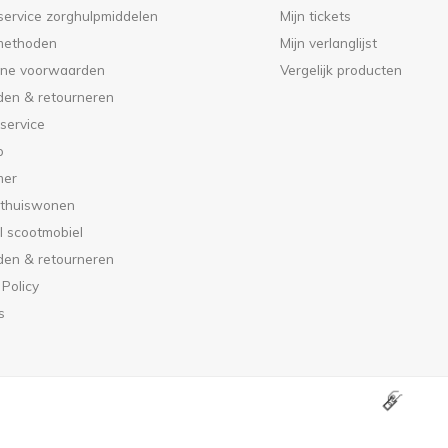
service zorghulpmiddelen
Mijn tickets
methoden
Mijn verlanglijst
ne voorwaarden
Vergelijk producten
den & retourneren
service
p
mer
 thuiswonen
l scootmobiel
den & retourneren
 Policy
s