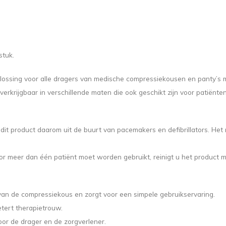
stuk.
plossing voor alle dragers van medische compressiekousen en panty’s
rkrijgbaar in verschillende maten die ook geschikt zijn voor patiënt
product daarom uit de buurt van pacemakers en defibrillators. Het 
oor meer dan één patiënt moet worden gebruikt, reinigt u het product 
van de compressiekous en zorgt voor een simpele gebruikservaring.
tert therapietrouw.
voor de drager en de zorgverlener.