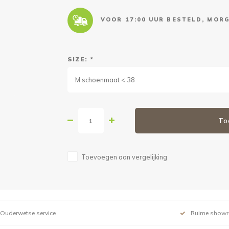
VOOR 17:00 UUR BESTELD, MORG
SIZE:
*
M schoenmaat < 38
To
Toevoegen aan vergelijking
Ouderwetse service
Ruime show