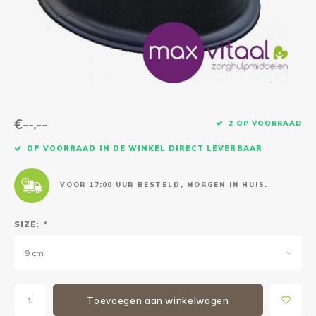
Reparatie & Onderdelen
Doorbloeding
Douche & Toilet
Boodsc
Slings
Overi
Warmte & Comfort
Diversen
Liesb
Voet 
Overi
€--,--
2 OP VOORRAAD
OP VOORRAAD IN DE WINKEL DIRECT LEVERBAAR
VOOR 17:00 UUR BESTELD, MORGEN IN HUIS.
SIZE:
*
9 cm
Toevoegen aan winkelwagen