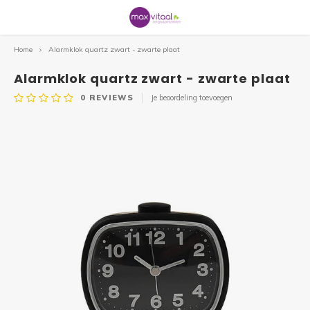
Home
Alarmklok quartz zwart - zwarte plaat
Hoofdmenu / service & informatie
Hoofdmenu / uitleen / verhuur
Hoofdmenu / badkamer&toilet
Hoofdmenu / hulpmiddelen
Hoofdmenu / veilig wonen
Hoofdmenu / gezondheid
Hoofdmenu / zitcomfort
Hoofdmenu / mobiliteit
Hoofdmenu / outlet
Service & Informatie
Badkamer&Toilet
Uitleen / Verhuur
Hulpmiddelen
Veilig wonen
Gezondheid
Zitcomfort
Mobiliteit
Outlet
Alarmklok quartz zwart - zwarte plaat
0
REVIEWS
Je beoordeling toevoegen
Rollators
Sta op stoelen
Douche
Braces
Communicatie
Slechtziend
Uitleen hulpmiddelen
Scootmobielen
De winkel
Alle r
Driewi
Alle 
Alle r
Wande
Alle 
Repar
Alle s
Comfo
Zadel
Alle 
Toilet
Badpla
Alle 
Gipsb
Pols 
Home/
Zitku
Stoel
Bloed
Kalen
Compr
Warmt
Mobiel
Sleute
Kalen
Handi
Bedd
Loepe
Drink
Opene
Aantr
Grijpe
Openi
Scoot
Beste
3 of 4
Spoe
Fietsen
Zitkussens
Toilet
Beweging & Revalidatie
Veiligheid
Eten & Drinken
Verhuur rollatoren
Rollators
Service aan huis
Lichtg
Duofi
Opvou
Lichtg
Elleb
Rubbe
Accus
Fitfo
Anti 
Geria
Losse
Toile
Badop
Wandb
Hulpm
Knieb
Loop
Matra
Besch
Satur
Eten 
Stimu
Panto
Vaste 
Hand
Horlo
Matra
Loepl
Borde
Keuke
Aantr
Medic
Over 
Sta op
Same
Welke 
Huisa
Scootmobielen
Zitten overig
Bad
Anti Decubitus
Datum & Tijd
Huishouden & keuken
Verhuur loophulpmiddelen
Rolstoelen
Professionals
Binnen
Lage 
Vaste
Comfo
4-poo
Alu. 
Oplad
2e ha
Wigku
Leest
Douch
Toile
Badbe
Wandb
Anti-s
Enkel
Cross
Schap
Bedpa
Ther
Deken
Overi
Schap
Acces
Dremp
Bedhe
Leesli
Beste
Snijde
Aankl
Schrij
Webs
Rolsto
Repar
Ergot
Rolstoelen
Wandbeugels
Incontinentie
Traplift
Aantrekhulpen / aankleden
Bedden
Informatie
Ultra 
Loopf
2e ha
Elektr
Loopr
Dremp
Onder
Rug/l
Verho
Anti-s
Urina
Anti-s
Wandb
Elleb
Hand/
Overi
Weeg
Nooda
Anti s
Nooda
Bedbe
Klokk
Slabb
Overi
Trans
Woni
Thuis
Wandelstok & krukken
Badkamer
Meten & Wegen
Slaapkamer
ADL
Fietsen
Gezondheidszorg
Acces
Tasse
Acces
Acces
Onder
Rugbr
Overi
Comfo
Bedhe
Ontsp
Eenha
Rollat
Fysio
Drempelhulpen
Dementie
Stoelen
Onder
Acces
Wande
Band
Nekkr
Overi
Overi
Anti-s