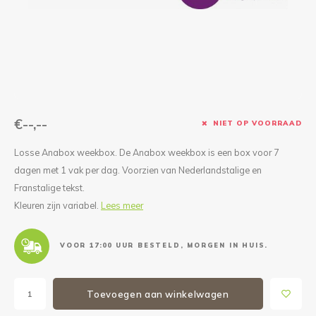
Reparatie & Onderdelen
Doorbloeding
Douche & Toilet
Boodsc
Slings
Overi
Warmte & Comfort
Diversen
Liesb
Voet 
Overi
€--,--
NIET OP VOORRAAD
Losse Anabox weekbox. De Anabox weekbox is een box voor 7
dagen met 1 vak per dag. Voorzien van Nederlandstalige en
Franstalige tekst.
Kleuren zijn variabel.
Lees meer
VOOR 17:00 UUR BESTELD, MORGEN IN HUIS.
Toevoegen aan winkelwagen