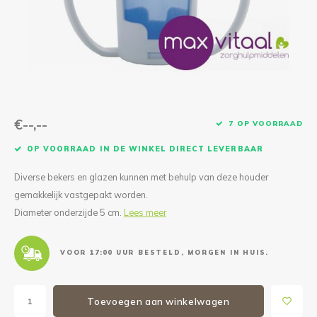
Reparatie & Onderdelen
Doorbloeding
Douche & Toilet
Boodsc
Slings
Overi
Warmte & Comfort
Diversen
Liesb
Voet 
Overi
€--,--
7 OP VOORRAAD
OP VOORRAAD IN DE WINKEL DIRECT LEVERBAAR
Diverse bekers en glazen kunnen met behulp van deze houder
gemakkelijk vastgepakt worden.
Diameter onderzijde 5 cm.
Lees meer
VOOR 17:00 UUR BESTELD, MORGEN IN HUIS.
Toevoegen aan winkelwagen