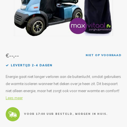
Reparatie & Onderdelen
Doorbloeding
Douche & Toilet
Boodsc
Slings
Overi
Warmte & Comfort
Diversen
Liesb
Voet 
Overi
€--,--
NIET OP VOORRAAD
LEVERTIJD 2-4 DAGEN
Energie gaat niet langer verloren aan de buitenlucht, omdat gebruikers
de warmte isoleren wanneer het deken over je heen zit. Dit bespaart
niet alleen energie, maar het zorgt ook voor meer warmte en comfort!
Lees meer
VOOR 17:00 UUR BESTELD, MORGEN IN HUIS.