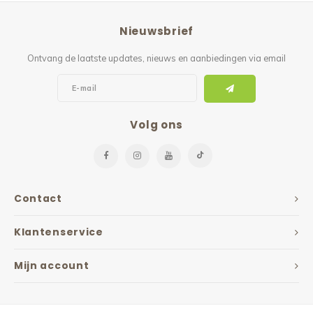
Reparatie & Onderdelen
Doorbloeding
Douche & Toilet
Boodsc
Slings
Overi
Nieuwsbrief
Warmte & Comfort
Diversen
Liesb
Ontvang de laatste updates, nieuws en aanbiedingen via email
Voet 
Overi
Volg ons
Contact
Klantenservice
Mijn account