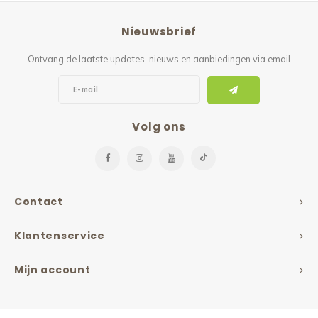
Reparatie & Onderdelen
Doorbloeding
Douche & Toilet
Boodsc
Slings
Overi
Nieuwsbrief
Warmte & Comfort
Diversen
Liesb
Ontvang de laatste updates, nieuws en aanbiedingen via email
Voet 
Overi
Volg ons
Contact
Klantenservice
Mijn account