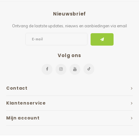
Reparatie & Onderdelen
Doorbloeding
Douche & Toilet
Boodsc
Slings
Overi
Nieuwsbrief
Warmte & Comfort
Diversen
Liesb
Ontvang de laatste updates, nieuws en aanbiedingen via email
Voet 
Overi
Volg ons
Contact
Klantenservice
Mijn account