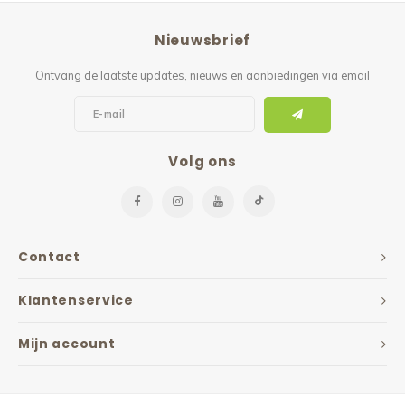
Reparatie & Onderdelen
Doorbloeding
Douche & Toilet
Boodsc
Slings
Overi
Nieuwsbrief
Warmte & Comfort
Diversen
Liesb
Ontvang de laatste updates, nieuws en aanbiedingen via email
Voet 
Overi
Volg ons
Contact
Klantenservice
Mijn account