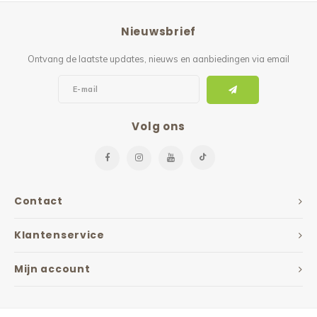
Reparatie & Onderdelen
Doorbloeding
Douche & Toilet
Boodsc
Slings
Overi
Nieuwsbrief
Warmte & Comfort
Diversen
Liesb
Ontvang de laatste updates, nieuws en aanbiedingen via email
Voet 
Overi
Volg ons
Contact
Klantenservice
Mijn account