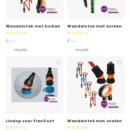
Reparatie & Onderdelen
Doorbloeding
Douche & Toilet
Boodsc
Slings
Overi
Warmte & Comfort
Diversen
Liesb
Wandelstok met kurken
Wandelstok met kurken
handvat (opvouwbaar) -
handvat -
Voet 
€--,--
€--,--
Overi
Vergelijk
Vergelijk
IJsdop voor FlexiFoot
Wandelstok met ovalen
wandelstokken
handvat