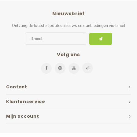
Reparatie & Onderdelen
Doorbloeding
Douche & Toilet
Boodsc
Slings
Overi
Nieuwsbrief
Warmte & Comfort
Diversen
Liesb
Ontvang de laatste updates, nieuws en aanbiedingen via email
Voet 
Overi
Volg ons
Contact
Klantenservice
Mijn account