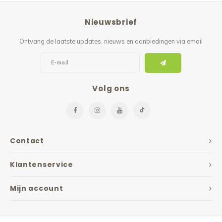
Reparatie & Onderdelen
Doorbloeding
Douche & Toilet
Boodsc
Slings
Overi
Nieuwsbrief
Warmte & Comfort
Diversen
Liesb
Ontvang de laatste updates, nieuws en aanbiedingen via email
Voet 
Overi
Volg ons
Contact
Klantenservice
Mijn account