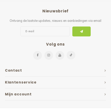
Reparatie & Onderdelen
Doorbloeding
Douche & Toilet
Boodsc
Slings
Overi
Nieuwsbrief
Warmte & Comfort
Diversen
Liesb
Ontvang de laatste updates, nieuws en aanbiedingen via email
Voet 
Overi
Volg ons
Contact
Klantenservice
Mijn account