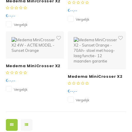
Medema MiniCrosser X2
4W - ACTIE MODEL -
Reparatie & Onderdelen
Doorbloeding
Douche & Toilet
Boodsc
Slings
Overi
- Sunset Orange - 100Ah
Metallic Black
€--,--
nieuw- 12 maanden
€--,--
garantie
Warmte & Comfort
Diversen
Liesb
Vergelijk
Vergelijk
Voet 
Overi
Medema MiniCrosser X2
4W - ACTIE MODEL -
Medema MiniCrosser X2
Sunset Orange
€--,--
- Sunset Orange - 70Ah-
stoel met hoog-laag
Vergelijk
€--,--
functie- 12 maanden
garantie
Vergelijk