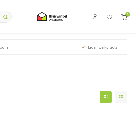
0
room
Eigen werkplaats