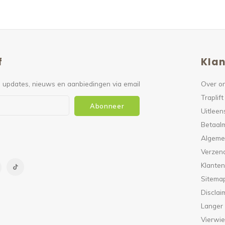
f
Klan
 updates, nieuws en aanbiedingen via email
Over o
Traplift
Abonneer
Uitleen
Betaal
Algeme
Verzen
Klanten
Sitema
Disclai
Langer
Vierwie