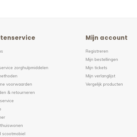
tenservice
Mijn account
ns
Registreren
Mijn bestellingen
service zorghulpmiddelen
Mijn tickets
methoden
Mijn verlanglijst
ne voorwaarden
Vergelijk producten
den & retourneren
service
p
mer
 thuiswonen
l scootmobiel