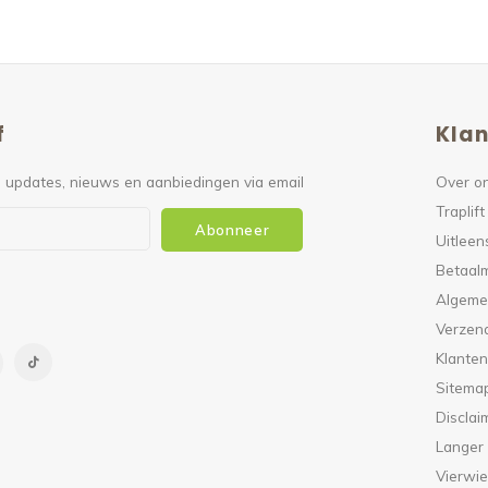
f
Klan
 updates, nieuws en aanbiedingen via email
Over o
Traplift
Abonneer
Uitleen
Betaal
Algeme
Verzen
Klanten
Sitema
Disclai
Langer
Vierwie