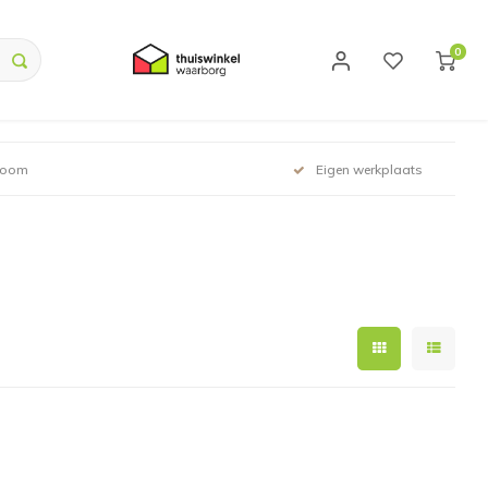
0
room
Eigen werkplaats