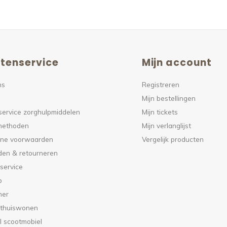
tenservice
Mijn account
ns
Registreren
Mijn bestellingen
service zorghulpmiddelen
Mijn tickets
methoden
Mijn verlanglijst
ne voorwaarden
Vergelijk producten
den & retourneren
service
p
mer
 thuiswonen
l scootmobiel