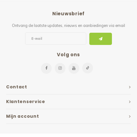
Reparatie & Onderdelen
Doorbloeding
Douche & Toilet
Boodsc
Slings
Overi
Nieuwsbrief
Warmte & Comfort
Diversen
Liesb
Ontvang de laatste updates, nieuws en aanbiedingen via email
Voet 
Overi
Volg ons
Contact
Klantenservice
Mijn account