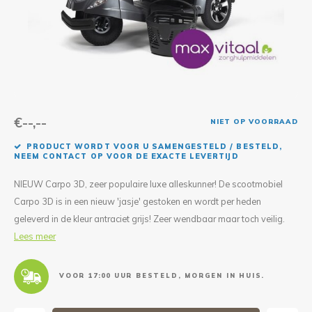
Reparatie & Onderdelen
Doorbloeding
Douche & Toilet
Boodsc
Slings
Overi
Warmte & Comfort
Diversen
Liesb
Voet 
Overi
€--,--
NIET OP VOORRAAD
PRODUCT WORDT VOOR U SAMENGESTELD / BESTELD,
NEEM CONTACT OP VOOR DE EXACTE LEVERTIJD
NIEUW Carpo 3D, zeer populaire luxe alleskunner! De scootmobiel
Carpo 3D is in een nieuw 'jasje' gestoken en wordt per heden
geleverd in de kleur antraciet grijs! Zeer wendbaar maar toch veilig.
Lees meer
VOOR 17:00 UUR BESTELD, MORGEN IN HUIS.