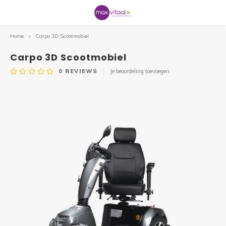
Home
Carpo 3D Scootmobiel
Hoofdmenu / service & informatie
Hoofdmenu / uitleen / verhuur
Hoofdmenu / badkamer&toilet
Hoofdmenu / hulpmiddelen
Hoofdmenu / veilig wonen
Hoofdmenu / gezondheid
Hoofdmenu / zitcomfort
Hoofdmenu / mobiliteit
Hoofdmenu / outlet
Service & Informatie
Badkamer&Toilet
Uitleen / Verhuur
Hulpmiddelen
Veilig wonen
Gezondheid
Zitcomfort
Mobiliteit
Outlet
Carpo 3D Scootmobiel
0
REVIEWS
Je beoordeling toevoegen
Rollators
Sta op stoelen
Douche
Braces
Communicatie
Slechtziend
Uitleen hulpmiddelen
Scootmobielen
De winkel
Alle r
Driewi
Alle 
Alle r
Wande
Alle 
Repar
Alle s
Comfo
Zadel
Alle 
Toilet
Badpla
Alle 
Gipsb
Pols 
Home/
Zitku
Stoel
Bloed
Kalen
Compr
Warmt
Mobiel
Sleute
Kalen
Handi
Bedd
Loepe
Drink
Opene
Aantr
Grijpe
Openi
Scoot
Beste
3 of 4
Spoe
Fietsen
Zitkussens
Toilet
Beweging & Revalidatie
Veiligheid
Eten & Drinken
Verhuur rollatoren
Rollators
Service aan huis
Lichtg
Duofi
Opvou
Lichtg
Elleb
Rubbe
Accus
Fitfo
Anti 
Geria
Losse
Toile
Badop
Wandb
Hulpm
Knieb
Loop
Matra
Besch
Satur
Eten 
Stimu
Panto
Vaste 
Hand
Horlo
Matra
Loepl
Borde
Keuke
Aantr
Medic
Over 
Sta op
Same
Welke 
Huisa
Scootmobielen
Zitten overig
Bad
Anti Decubitus
Datum & Tijd
Huishouden & keuken
Verhuur loophulpmiddelen
Rolstoelen
Professionals
Binnen
Lage 
Vaste
Comfo
4-poo
Alu. 
Oplad
2e ha
Wigku
Leest
Douch
Toile
Badbe
Wandb
Anti-s
Enkel
Cross
Schap
Bedpa
Ther
Deken
Overi
Schap
Acces
Dremp
Bedhe
Leesli
Beste
Snijde
Aankl
Schrij
Webs
Rolsto
Repar
Ergot
Rolstoelen
Wandbeugels
Incontinentie
Traplift
Aantrekhulpen / aankleden
Bedden
Informatie
Ultra 
Loopf
2e ha
Elektr
Loopr
Dremp
Onder
Rug/l
Verho
Anti-s
Urina
Anti-s
Wandb
Elleb
Hand/
Overi
Weeg
Nooda
Anti s
Nooda
Bedbe
Klokk
Slabb
Overi
Trans
Woni
Thuis
Wandelstok & krukken
Badkamer
Meten & Wegen
Slaapkamer
ADL
Fietsen
Gezondheidszorg
Acces
Tasse
Acces
Acces
Onder
Rugbr
Overi
Comfo
Bedhe
Ontsp
Eenha
Rollat
Fysio
Drempelhulpen
Dementie
Stoelen
Onder
Acces
Wande
Band
Nekkr
Overi
Overi
Anti-s