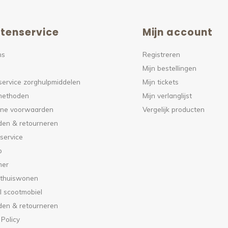
tenservice
Mijn account
ns
Registreren
Mijn bestellingen
service zorghulpmiddelen
Mijn tickets
methoden
Mijn verlanglijst
ne voorwaarden
Vergelijk producten
den & retourneren
service
p
mer
 thuiswonen
l scootmobiel
den & retourneren
 Policy