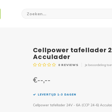
Cellpower tafellader 
Acculader
0
REVIEWS
Je beoordeling to
€--,--
LEVERTIJD 1-3 DAGEN
Cellpower tafellader 24V - 6A (CCP 24-6) Accula