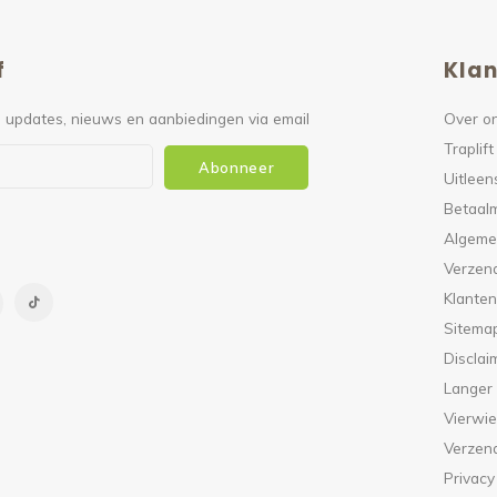
f
Klan
 updates, nieuws en aanbiedingen via email
Over o
Traplift
Abonneer
Uitleen
Betaal
Algeme
Verzen
Klanten
Sitema
Disclai
Langer
Vierwie
Verzen
Privacy