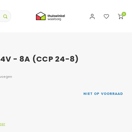
0
24V - 8A (CCP 24-8)
evoegen
NIET OP VOORRAAD
eer