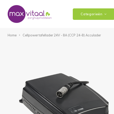
Categorieën
Home
Cellpower tafellader 24V - 8A (CCP 24-8) Acculader