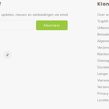
f
Klan
 updates, nieuws en aanbiedingen via email
Over o
Traplift
Abonneer
Uitleen
Betaal
Algeme
Verzen
Klanten
Sitema
Disclai
Langer
Vierwie
Verzen
Privacy
Locatie