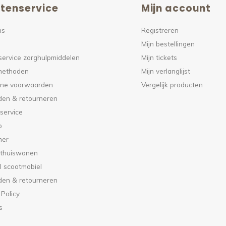
tenservice
Mijn account
ns
Registreren
Mijn bestellingen
service zorghulpmiddelen
Mijn tickets
methoden
Mijn verlanglijst
ne voorwaarden
Vergelijk producten
den & retourneren
service
p
mer
 thuiswonen
l scootmobiel
den & retourneren
 Policy
s