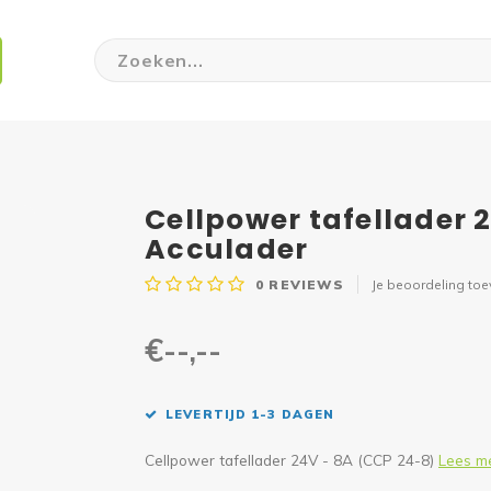
Cellpower tafellader 
Acculader
0
REVIEWS
Je beoordeling to
€--,--
LEVERTIJD 1-3 DAGEN
Cellpower tafellader 24V - 8A (CCP 24-8)
Lees m