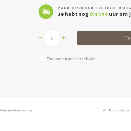
VOOR 17:00 UUR BESTELD, MORG
Je hebt nog
0:41:44
uur om j
To
Toevoegen aan vergelijking
Ouderwetse service
Ruime show