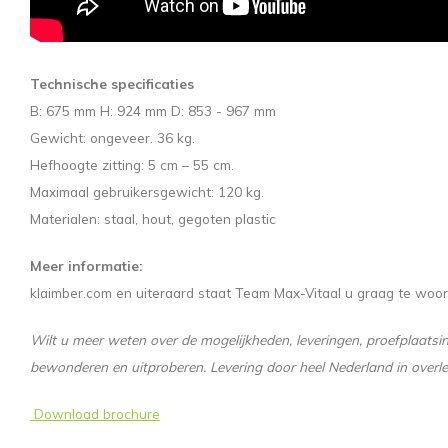
Technische specificaties
B: 675 mm H: 924 mm D: 853 - 967 mm
Gewicht: ongeveer. 36 kg.
Hefhoogte zitting: 5 cm – 55 cm.
Maximaal gebruikersgewicht: 120 kg.
Materialen: staal, hout, gegoten plastic
Meer informatie:
klaimber.com en uiteraard staat Team Max-Vitaal u graag te woo
Wilt u meer weten over de mogelijkheden, leveringen, proefplaats
bewonderen en uitproberen. Levering door heel Nederland in overleg 
Download brochure