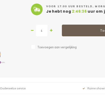
VOOR 17:00 UUR BESTELD, MORG
Je hebt nog
2:46:35
uur om j
To
Toevoegen aan vergelijking
Ouderwetse service
Ruime show