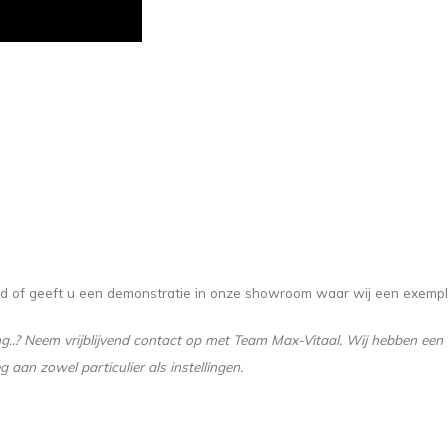
rd of geeft u een demonstratie in onze showroom waar wij een exemp
ing..? Neem vrijblijvend contact op met Team Max-Vitaal. Wij hebben ee
aan zowel particulier als instellingen.