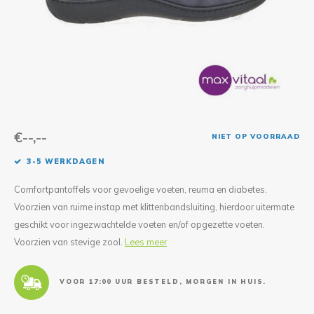
Reparatie & Onderdelen
Doorbloeding
Douche & Toilet
Boodsc
Slings
Overi
Warmte & Comfort
Diversen
Liesb
Voet 
Overi
€--,--
NIET OP VOORRAAD
3-5 WERKDAGEN
Comfortpantoffels voor gevoelige voeten, reuma en diabetes.
Voorzien van ruime instap met klittenbandsluiting, hierdoor uitermate
geschikt voor ingezwachtelde voeten en/of opgezette voeten.
Voorzien van stevige zool.
Lees meer
VOOR 17:00 UUR BESTELD, MORGEN IN HUIS.